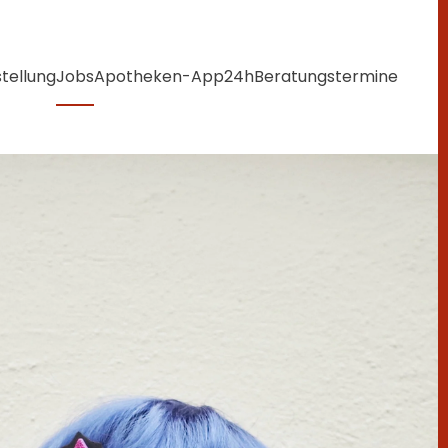
tellung
Jobs
Apotheken-App
24h
Beratungstermine